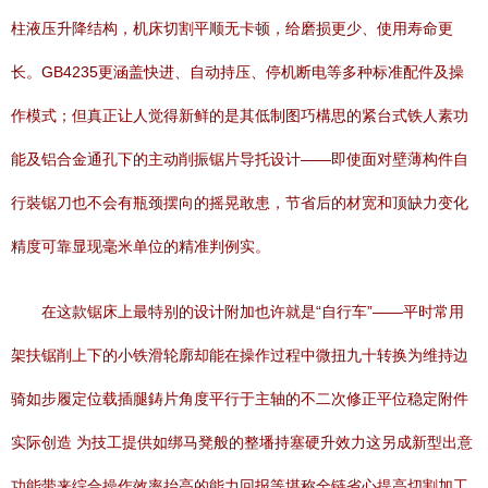
柱液压升降结构，机床切割平顺无卡顿，给磨损更少、使用寿命更
长。GB4235更涵盖快进、自动持压、停机断电等多种标准配件及操
作模式；但真正让人觉得新鲜的是其低制图巧構思的紧台式铁人素功
能及铝合金通孔下的主动削振锯片导托设计——即使面对壁薄构件自
行裝锯刀也不会有瓶颈摆向的摇晃敢患，节省后的材宽和顶缺力变化
精度可靠显现毫米单位的精准判例实。
在这款锯床上最特别的设计附加也许就是“自行车”——平时常用
架扶锯削上下的小铁滑轮廓却能在操作过程中微扭九十转换为维持边
骑如步履定位载插腿鋳片角度平行于主轴的不二次修正平位稳定附件
实际创造 为技工提供如绑马凳般的整墦持塞硬升效力这另成新型出意
功能带来综合操作效率抬高的能力回报等堪称全链省心提高切割加工